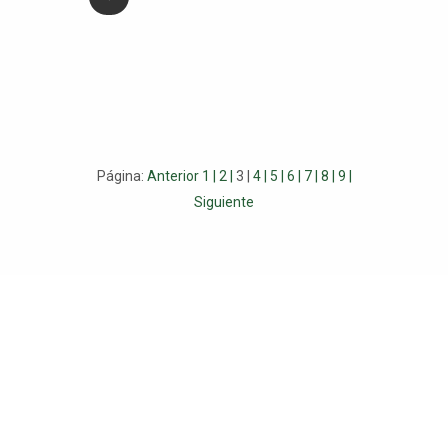
Página:
Anterior
1 |
2 |
3 |
4 |
5 |
6 |
7 |
8 |
9 |
Siguiente
Copyright 2024 © . Comunidad AMP . Todos los derechos
reservados